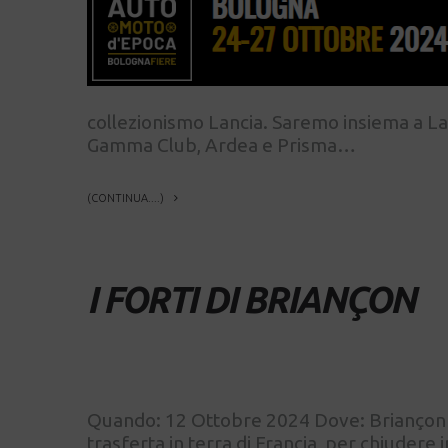
collezionismo Lancia. Saremo insiema a La
Gamma Club, Ardea e Prisma…
(CONTINUA....)
I FORTI DI BRIANÇON
Quando: 12 Ottobre 2024 Dove: Briançon Un
trasferta in terra di Francia, per chiudere 