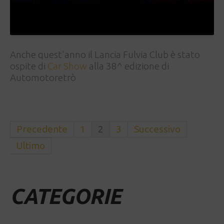
Anche quest'anno il Lancia Fulvia Club è stato
ospite di
Car Show
alla 38^ edizione di
Automotoretrò
Precedente
1
2
3
Successivo
Ultimo
CATEGORIE