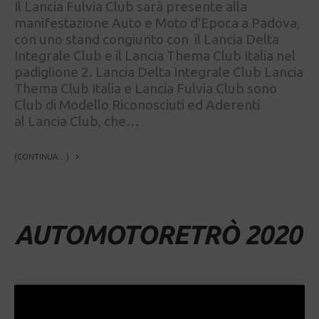
Il Lancia Fulvia Club sarà presente alla
manifestazione Auto e Moto d'Epoca a Padova,
con uno stand congiunto con il Lancia Delta
Integrale Club e il Lancia Thema Club Italia nel
padiglione 2. Lancia Delta Integrale Club Lancia
Thema Club Italia e Lancia Fulvia Club sono
Club di Modello Riconosciuti ed Aderenti
al Lancia Club, che…
(CONTINUA....)
AUTOMOTORETRÒ 2020