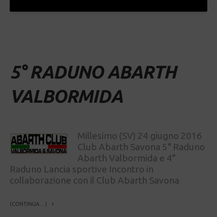
5° RADUNO ABARTH
VALBORMIDA
Millesimo (SV) 24 giugno 2016
Club Abarth Savona 5° Raduno
Abarth Valbormida e 4°
Raduno Lancia sportive Incontro in
collaborazione con il Club Abarth Savona
(CONTINUA....)