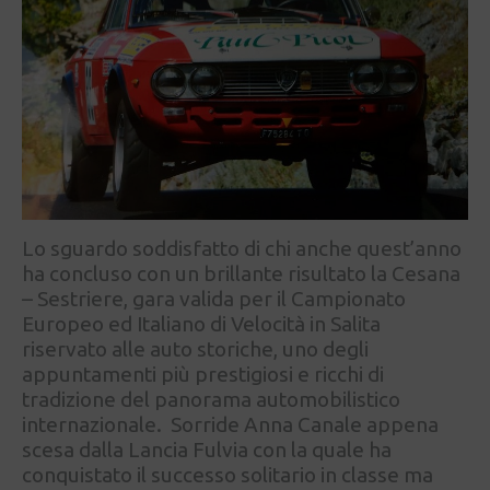
Lo sguardo soddisfatto di chi anche quest’anno
ha concluso con un brillante risultato la Cesana
– Sestriere, gara valida per il Campionato
Europeo ed Italiano di Velocità in Salita
riservato alle auto storiche, uno degli
appuntamenti più prestigiosi e ricchi di
tradizione del panorama automobilistico
internazionale. Sorride Anna Canale appena
scesa dalla Lancia Fulvia con la quale ha
conquistato il successo solitario in classe ma