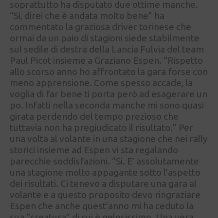
soprattutto ha disputato due ottime manche.
“Si, direi che è andata molto bene” ha
commentato la graziosa driver torinese che
ormai da un paio di stagioni siede stabilmente
sul sedile di destra della Lancia Fulvia del team
Paul Picot insieme a Graziano Espen. “Rispetto
allo scorso anno ho affrontato la gara forse con
meno apprensione. Come spesso accade, la
voglia di far bene ti porta però ad esagerare un
po. Infatti nella seconda manche mi sono quasi
girata perdendo del tempo prezioso che
tuttavia non ha pregiudicato il risultato.” Per
una volta al volante in una stagione che nei rally
storici insieme ad Espen vi sta regalando
parecchie soddisfazioni. “Si. E’ assolutamente
una stagione molto appagante sotto l’aspetto
dei risultati. Ci tenevo a disputare una gara al
volante e a questo proposito devo ringraziare
Espen che anche quest’anno mi ha ceduto la
sua “creatura” di cui è gelosissimo. Una vera